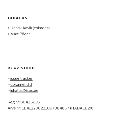
JUHATUS
> Henrik Aavik (esimees)
>
Märt Põder
REKVISIIDID
>
issue tracker
>
dokumendid
>
juhatus@isoc.ee
Reg nr: 80425618
Arve nr: EE412200221067984867 (HABAEE2X)