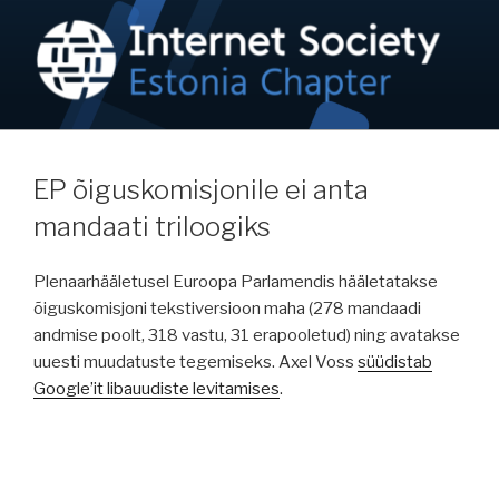
Skip
to
content
NETIKOGUKOND / ISOC-EE
Internet on inimõigus!
EP õiguskomisjonile ei anta
mandaati triloogiks
Plenaarhääletusel Euroopa Parlamendis hääletatakse
õiguskomisjoni tekstiversioon
maha (278 mandaadi
andmise poolt, 318 vastu, 31 erapooletud) ning avatakse
uuesti muudatuste tegemiseks. Axel Voss
süüdistab
Google’it libauudiste levitamises
.
Navigeerimine