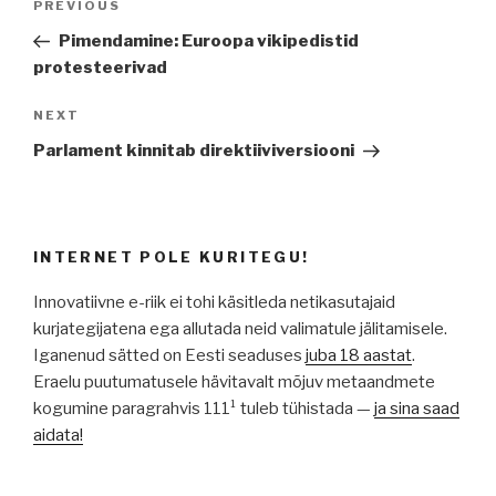
Previous
PREVIOUS
Post
Pimendamine: Euroopa vikipedistid
protesteerivad
Next
NEXT
Post
Parlament kinnitab direktiiviversiooni
INTERNET POLE KURITEGU!
Innovatiivne e-riik ei tohi käsitleda netikasutajaid
kurjategijatena ega allutada neid valimatule jälitamisele.
Iganenud sätted on Eesti seaduses
juba 18 aastat
.
Eraelu puutumatusele hävitavalt mõjuv metaandmete
kogumine paragrahvis 111¹ tuleb tühistada —
ja sina saad
aidata!