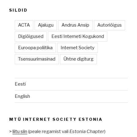
SILDID
ACTA
Ajalugu
Andrus Ansip
Autoriõigus
Digiõigused
Eesti Interneti Kogukond
Euroopa poliitika
Internet Society
Tsensuurimasinad
Ühtne digiturg
Eesti
English
MTÜ INTERNET SOCIETY ESTONIA
>
liitu siin
(peale regamist vali
Estonia Chapter
)