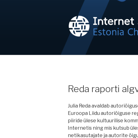
Skip
to
content
NETIKOGUK
Internet on inimõigus!
Reda raporti alg
Julia Reda avaldab autoriõigus
Euroopa Liidu autoriõiguse re
piiride ülese kultuurilise ko
Internetis ning mis kutsub üle
netikasutajate ja autorite õig