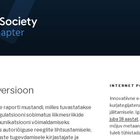
OND / ISOC-EE
INTERNET P
versioon
Innovatiivne e-
kurjategijaten
e raporti mustandi, milles tuvastatakse
jälitamisele. 
gulatsiooni sobimatus liikmesriikide
juba 18 aastat
mmunikatsiooni võimaldamiseks
mõjuv metaand
s autoriõiguse reeglite lihtsustamisele,
tuleb tühistad
uste tugevdamisele kirjastajate ja