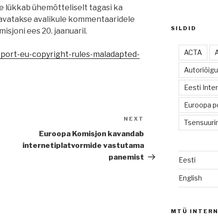
e lükkab ühemõtteliselt tagasi ka
 avatakse avalikule kommentaaridele
SILDID
isjoni ees 20. jaanuaril.
ACTA
report-eu-copyright-rules-maladapted-
Autoriõig
Eesti Inte
Euroopa po
NEXT
Next
Tsensuuri
Post
Euroopa Komisjon kavandab
internetiplatvormide vastutama
panemist
Eesti
English
MTÜ INTERN