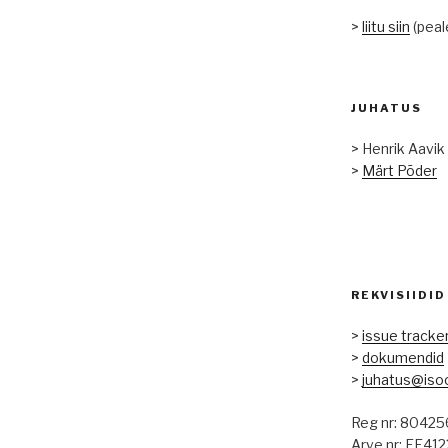
>
liitu siin
(peal
JUHATUS
> Henrik Aavik
>
Märt Põder
REKVISIIDID
>
issue tracke
>
dokumendid
>
juhatus@iso
Reg nr: 80425
Arve nr: EE4