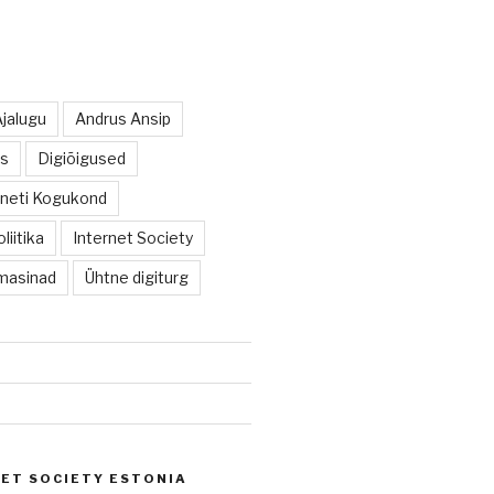
Ajalugu
Andrus Ansip
us
Digiõigused
rneti Kogukond
liitika
Internet Society
masinad
Ühtne digiturg
ET SOCIETY ESTONIA