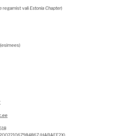
e regamist vali
Estonia Chapter
)
 (esimees)
r
c.ee
618
12200221067984867 (HABAEE2X)