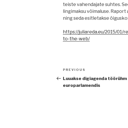
teiste vahendajate suhtes. Se
lingimaksu võimaluse. Raport
ning seda esitletakse õiguskom
https://juliareda.eu/2015/01/
to-the-web/
Navigeerimine
Previous
PREVIOUS
Post
Luuakse digiagenda töörühm
europarlamendis