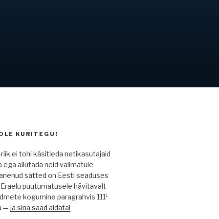
OLE KURITEGU!
riik ei tohi käsitleda netikasutajaid
a ega allutada neid valimatule
Iganenud sätted on Eesti seaduses
. Eraelu puutumatusele hävitavalt
mete kogumine paragrahvis 111¹
a —
ja sina saad aidata!