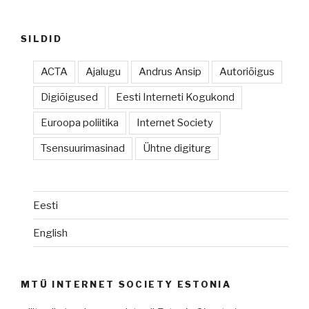
SILDID
ACTA
Ajalugu
Andrus Ansip
Autoriõigus
Digiõigused
Eesti Interneti Kogukond
Euroopa poliitika
Internet Society
Tsensuurimasinad
Ühtne digiturg
Eesti
English
MTÜ INTERNET SOCIETY ESTONIA