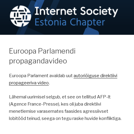
Skip
to
content
NETIKOGUKOND / ISOC-EE
Internet on inimõigus!
Euroopa Parlamendi
propagandavideo
Euroopa Parlament avaldab uut
autoriõiguse direktiivi
propageeriva video
.
Lähemal uurimisel selgub, et see on tellitud AFP-lt
(Agence France-Presse), kes oli juba direktiivi
menetlemise varasemates faasides agressiivset
lobitööd teinud, seega on tegu raske huvide konfliktiga.