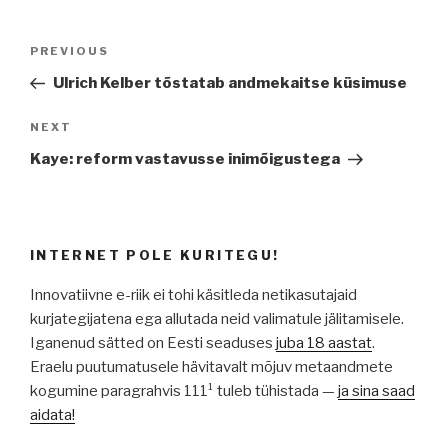
Navigeerimine
Previous
PREVIOUS
Post
Ulrich Kelber tõstatab andmekaitse küsimuse
Next
NEXT
Post
Kaye: reform vastavusse inimõigustega
INTERNET POLE KURITEGU!
Innovatiivne e-riik ei tohi käsitleda netikasutajaid
kurjategijatena ega allutada neid valimatule jälitamisele.
Iganenud sätted on Eesti seaduses
juba 18 aastat
.
Eraelu puutumatusele hävitavalt mõjuv metaandmete
kogumine paragrahvis 111¹ tuleb tühistada —
ja sina saad
aidata!