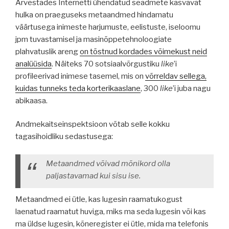
Arvestades Internetti ühendatud seadmete kasvavat
hulka on praeguseks metaandmed hindamatu
väärtusega inimeste harjumuste, eelistuste, iseloomu
jpm tuvastamisel ja masinõppetehnoloogiate
plahvatuslik areng
on tõstnud kordades võimekust neid
analüüsida
. Näiteks 70 sotsiaalvõrgustiku
like
’i
profileerivad inimese tasemel, mis on
võrreldav sellega,
kuidas tunneks teda korterikaaslane
, 300
like
’i juba nagu
abikaasa.
Andmekaitseinspektsioon võtab selle kokku
tagasihoidliku sedastusega:
Metaandmed võivad mõnikord olla
paljastavamad kui sisu ise.
Metaandmed ei ütle, kas lugesin raamatukogust
laenatud raamatut huviga, miks ma seda lugesin või kas
ma üldse lugesin, kõneregister ei ütle, mida ma telefonis