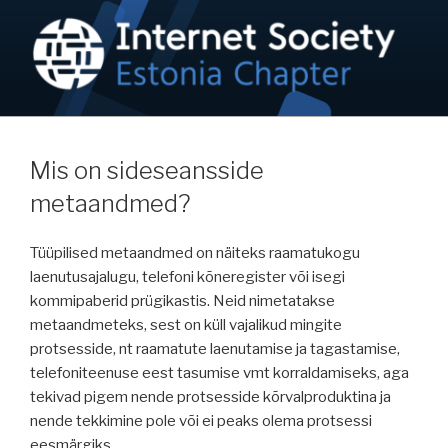
Skip
to
content
NETIKOGUKOND / ISOC-EE
Internet on inimõigus!
Mis on sideseansside
metaandmed?
Tüüpilised metaandmed on näiteks raamatukogu
laenutusajalugu, telefoni kõneregister või isegi
kommipaberid prügikastis. Neid nimetatakse
metaandmeteks, sest on küll vajalikud mingite
protsesside, nt raamatute laenutamise ja tagastamise,
telefoniteenuse eest tasumise vmt korraldamiseks, aga
tekivad pigem nende protsesside kõrvalproduktina ja
nende tekkimine pole või ei peaks olema protsessi
eesmärgiks.