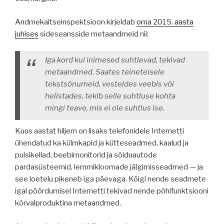
Andmekaitseinspektsioon kirjeldab
oma 2015. aasta
juhises
sideseansside metaandmeid nii:
Iga kord kui inimesed suhtlevad, tekivad
metaandmed. Saates teineteisele
tekstsõnumeid, vesteldes veebis või
helistades, tekib selle suhtluse kohta
mingi teave, mis ei ole suhtlus ise.
Kuus aastat hiljem on lisaks telefonidele Internetti
ühendatud ka külmkapid ja kütteseadmed, kaalud ja
pulsikellad, beebimonitorid ja sõiduautode
pardasüsteemid, lemmikloomade jälgimisseadmed — ja
see loetelu pikeneb iga päevaga. Kõigi nende seadmete
igal pöördumisel Internetti tekivad nende põhifunktsiooni
kõrvalproduktina metaandmed.