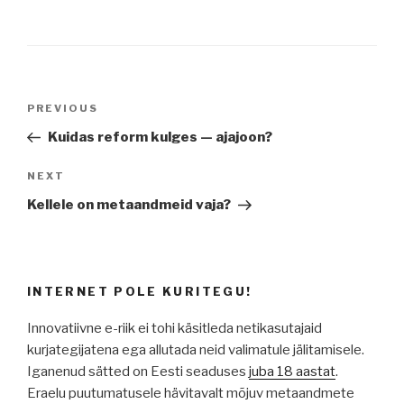
Navigeerimine
Previous
PREVIOUS
Post
Kuidas reform kulges — ajajoon?
Next
NEXT
Post
Kellele on metaandmeid vaja?
INTERNET POLE KURITEGU!
Innovatiivne e-riik ei tohi käsitleda netikasutajaid
kurjategijatena ega allutada neid valimatule jälitamisele.
Iganenud sätted on Eesti seaduses
juba 18 aastat
.
Eraelu puutumatusele hävitavalt mõjuv metaandmete