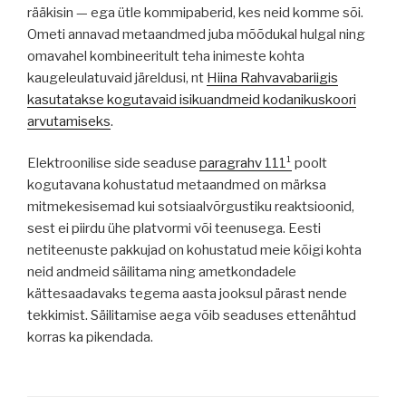
rääkisin — ega ütle kommipaberid, kes neid komme sõi.
Ometi annavad metaandmed juba mõõdukal hulgal ning
omavahel kombineeritult teha inimeste kohta
kaugeleulatuvaid järeldusi, nt
Hiina Rahvavabariigis
kasutatakse kogutavaid isikuandmeid kodanikuskoori
arvutamiseks
.
Elektroonilise side seaduse
paragrahv 111¹
poolt
kogutavana kohustatud metaandmed on märksa
mitmekesisemad kui sotsiaalvõrgustiku reaktsioonid,
sest ei piirdu ühe platvormi või teenusega. Eesti
netiteenuste pakkujad on kohustatud meie kõigi kohta
neid andmeid säilitama ning ametkondadele
kättesaadavaks tegema aasta jooksul pärast nende
tekkimist. Säilitamise aega võib seaduses ettenähtud
korras ka pikendada.