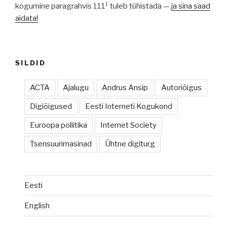
kogumine paragrahvis 111¹ tuleb tühistada —
ja sina saad
aidata!
SILDID
ACTA
Ajalugu
Andrus Ansip
Autoriõigus
Digiõigused
Eesti Interneti Kogukond
Euroopa poliitika
Internet Society
Tsensuurimasinad
Ühtne digiturg
Eesti
English