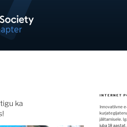
OND / ISOC-EE
INTERNET P
tigu ka
Innovatiivne e-
s!
kurjategijaten
jälitamisele. 
juba 18 aastat