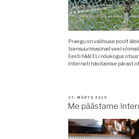
Praegu on valitsuse poolt läb
tsensuurimasinad veel võimalik
Eesti hääl ELi nõukogus otsust
Interneti hävitamise pärast ot
POSTED
27. MÄRTS 2019
ON
Me päästame Interne