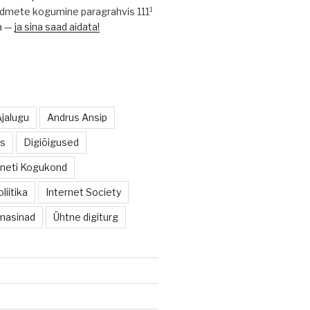
mete kogumine paragrahvis 111¹
a —
ja sina saad aidata!
Ajalugu
Andrus Ansip
us
Digiõigused
rneti Kogukond
liitika
Internet Society
masinad
Ühtne digiturg