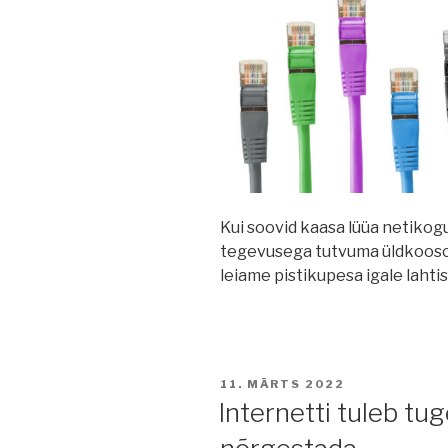
Kui soovid kaasa lüüa netiko
tegevusega tutvuma üldkoosol
leiame pistikupesa igale lahtis
POSTED
11. MÄRTS 2022
ON
Internetti tuleb tu