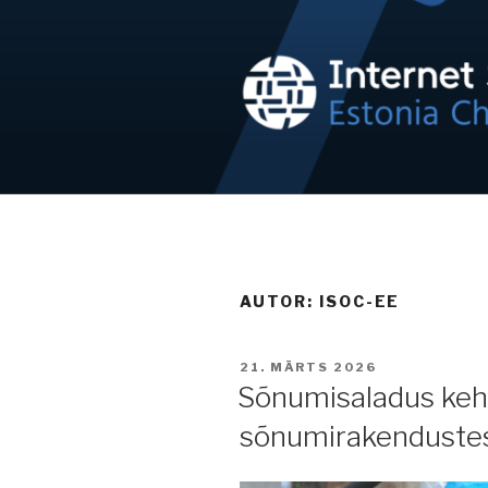
Skip
to
content
NETIKOGUK
Internet on inimõigus!
AUTOR:
ISOC-EE
POSTED
21. MÄRTS 2026
ON
Sõnumisaladus keh
sõnumirakenduste