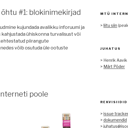
õhtu #1: blokinimekirjad
MTÜ INTERN
>
liitu siin
(peal
udmine kujundada avalikku inforuumi ja
ks kahjustada ühiskonna turvalisust või
 kehtestatud piirangute
nedes võib osutuda üle ootuste
JUHATUS
> Henrik Aavik
>
Märt Põder
nterneti poole
REKVISIIDID
>
issue tracke
>
dokumendid
>
juhatus@iso