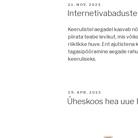
POSTED
21. NOV. 2023
ON
Internetivabaduste 
Keerulistel aegadel kasvab nõ
piirata teabe levikut, mis või
riiklikke huve. Ent ajutistena
tagasipööramine aegade rahu
keeruliseks.
POSTED
29. APR. 2023
ON
Üheskoos hea uue I