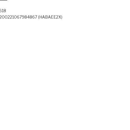
618
12200221067984867 (HABAEE2X)