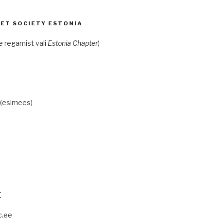
ET SOCIETY ESTONIA
e regamist vali
Estonia Chapter
)
 (esimees)
r
c.ee