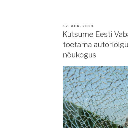
POSTED
12. APR. 2019
ON
Kutsume Eesti Vabar
toetama autoriõigus
nõukogus