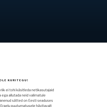
OLE KURITEGU!
riik ei tohi käsitleda netikasutajaid
a ega allutada neid valimatule
Iganenud sätted on Eesti seaduses
. Eraelu puutumatusele hävitavalt