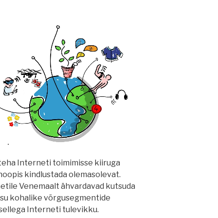
a teha Interneti toimimisse kiiruga
 hoopis kindlustada olemasolevat.
rnetile Venemaalt ähvardavad kutsuda
oksu kohalike võrgusegmentide
ellega Interneti tulevikku.