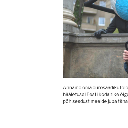
Anname oma eurosaadikutele m
hääletusel Eesti kodanike õig
põhiseadust meelde juba täna