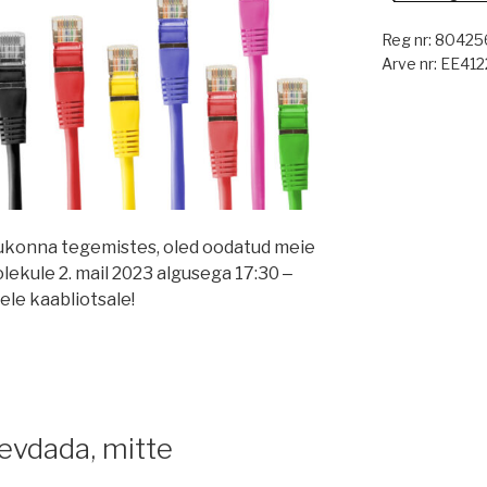
Reg nr: 80425
Arve nr: EE4
gukonna tegemistes, oled oodatud meie
ekule 2. mail 2023 algusega 17:30 ‒
ele kaabliotsale!
gevdada, mitte