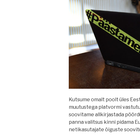
Kutsume omalt poolt üles Eest
muutustega platvormi vastutu
soovitame allkirjastada pöörd
panna valitsus kinni pidama
netikasutajate õiguste soovit