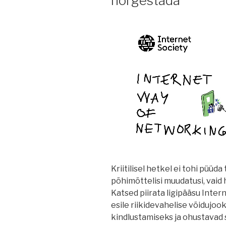
nõrgestada
Kriitilisel hetkel ei tohi püüd
põhimõttelisi muudatusi, vaid
Katsed piirata ligipääsu Inte
esile riikidevahelise võidujo
kindlustamiseks ja ohustavad s