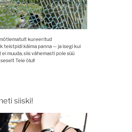
imõtlematult kureeritud
 teistpidi käima panna — ja isegi kui
 ei muuda, siis vähemasti pole süü
seselt Teie õlul!
ti siiski!