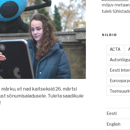
mõjuv metaand
tuleb tühistad
SILDID
ACTA
Autoriõig
Eesti Inte
Euroopa po
ärku, et nad kaitseksid 26. märtsi
Tsensuuri
ust sõnumisaladusele. Tuleta saadikule
!
Eesti
English