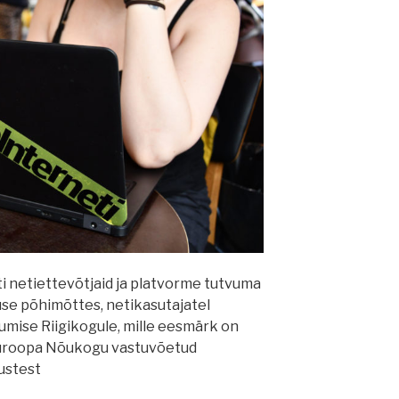
i netiettevõtjaid ja platvorme tutvuma
se põhimõttes, netikasutajatel
umise Riigikogule, mille eesmärk on
 Euroopa Nõukogu vastuvõetud
ustest